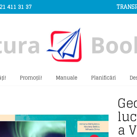
21 411 31 37
TRANSP
ți!
Promoții!
Manuale
Planificări
De
Geo
luc
a 