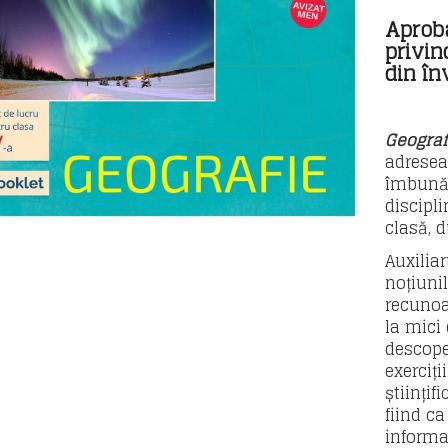
Aprob
privin
din în
Geograf
adresea
îmbunăt
discipli
clasă, d
Auxilia
noțiunil
recunoa
la mici
descoper
exerciț
științif
fiind ca
informaț