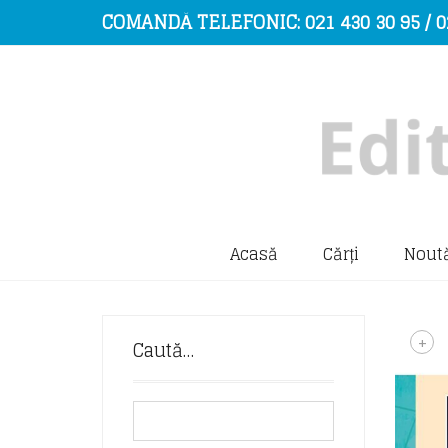
COMANDĂ TELEFONIC: 021 430 30 95 / 0
Acasă
Cărți
Noută
+
Caută…