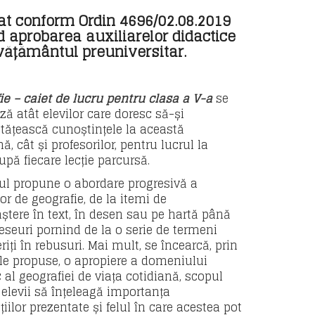
at conform Ordin 4696/02.08.2019
d aprobarea auxiliarelor didactice
vățământul preuniversitar.
ie – caiet de lucru pentru clasa a V-a
se
ză atât elevilor care doresc să-și
ățească cunoștințele la această
nă, cât și profesorilor, pentru lucrul la
upă fiecare lecție parcursă.
rul propune o abordare progresivă a
or de geografie, de la itemi de
ștere în text, în desen sau pe hartă până
 eseuri pornind de la o serie de termeni
iți în rebusuri. Mai mult, se încearcă, prin
iile propuse, o apropiere a domeniului
ic al geografiei de viața cotidiană, scopul
 elevii să înțeleagă importanța
iilor prezentate și felul în care acestea pot