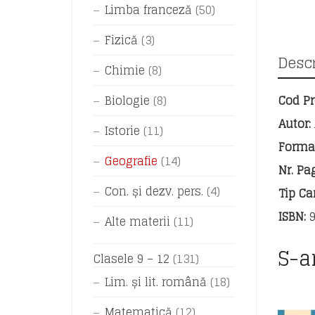
Limba franceză
(50)
Fizică
(3)
Descr
Chimie
(8)
Biologie
(8)
Cod P
Autor:
Istorie
(11)
Forma
Geografie
(14)
Nr. Pag
Con. și dezv. pers.
(4)
Tip Car
ISBN:
9
Alte materii
(11)
S-a
Clasele 9 – 12
(131)
Lim. și lit. română
(18)
Matematică
(12)