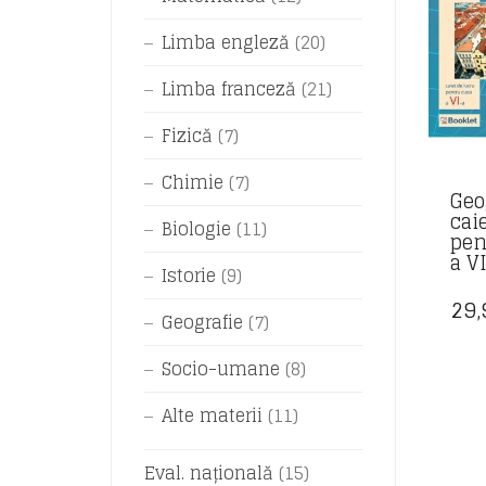
Limba engleză
(20)
Limba franceză
(21)
Fizică
(7)
Chimie
(7)
Geo
cai
Biologie
(11)
pen
a V
Istorie
(9)
29
Geografie
(7)
Socio-umane
(8)
Alte materii
(11)
Eval. națională
(15)