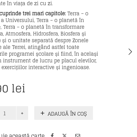
ate în viața de zi cu zi.
cuprinde trei mari capitole:
Terra – o
 a Universului, Terra – o planetă în
, Terra – o planetă în transformare
ra, Atmosfera, Hidrosfera, Biosfera și
) și o unitate separată despre Zonele
 ale Terrei, atingând astfel toate
ile programei școlare și fiind, în același
n instrument de lucru pe placul elevilor,
 exercițiilor interactive și ingenioase.
90
lei
te
ADAUGĂ ÎN COȘ
ie
uie această carte