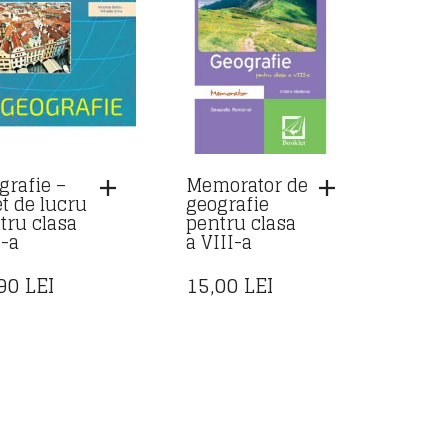
grafie –
Memorator de
et de lucru
geografie
tru clasa
pentru clasa
I-a
a VIII-a
,90
LEI
15,00
LEI