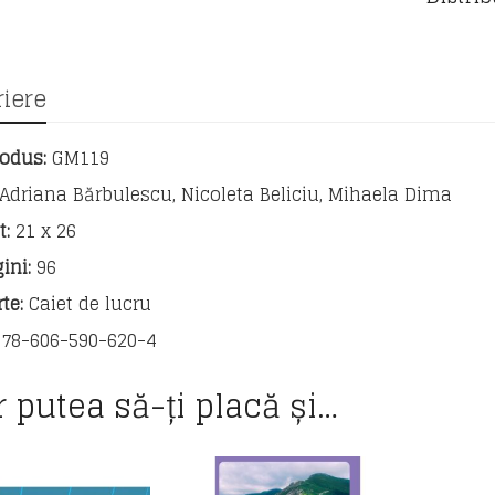
lucru
pentru
clasa
a
iere
V-
a
rodus:
GM119
Adriana Bărbulescu, Nicoleta Beliciu, Mihaela Dima
t:
21 x 26
ini:
96
te:
Caiet de lucru
78-606-590-620-4
r putea să-ți placă și…