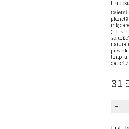
fi utiliz
Caietul 
planetă
mișcare
(Litosfe
solurile
naturale
preveder
timp, u
datorită
31,
Cantita
Geograf
-
caiet
Distrib
de