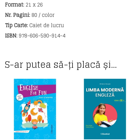
a
Format:
21 x 26
Nr. Pagini:
80 / color
Tip Carte:
Caiet de lucru
ISBN:
978-606-590-914-4
S-ar putea să-ți placă și…