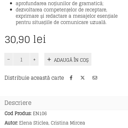
aprofundarea noțiunilor de gramatică;
dezvoltarea competențelor de receptare,
exprimare și redactare a mesajelor esențiale
pentru situațiile de comunicare uzuală.
30,90
lei
Cantitate
ADAUGĂ ÎN COȘ
Limba
modernă
engleză
Distribuie această carte
-
caiet
de
lucru
Descriere
pentru
clasa
Cod Produs:
EN106
a
Autor:
Elena Sticlea, Cristina Mircea
III-