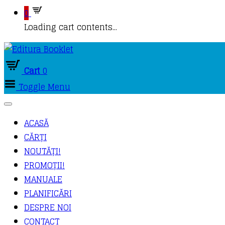
0
Loading cart contents...
Cart
0
Toggle Menu
ACASĂ
CĂRȚI
NOUTĂȚI!
PROMOȚII!
MANUALE
PLANIFICĂRI
DESPRE NOI
CONTACT