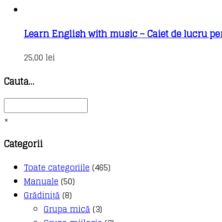
Learn English with music – Caiet de lucru pen
25,00
lei
Caută…
×
Categorii
Toate categoriile
(465)
Manuale
(50)
Grădiniță
(8)
Grupa mică
(3)