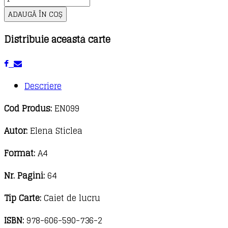
Learn
ADAUGĂ ÎN COȘ
English
Distribuie această carte
with
music
-
Caiet
Descriere
de
Cod Produs:
EN099
lucru
pentru
Autor:
Elena Sticlea
clasa
Format:
A4
I
Nr. Pagini:
64
Tip Carte:
Caiet de lucru
ISBN:
978-606-590-736-2