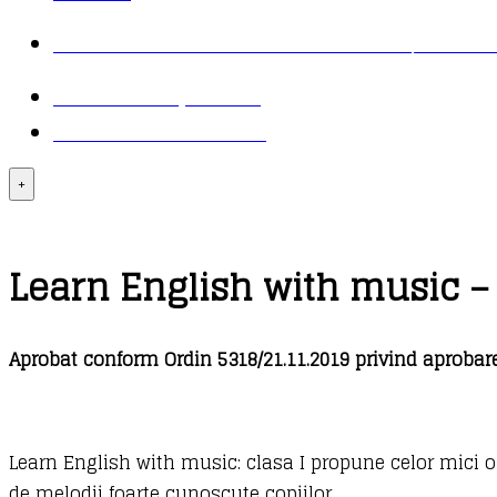
COMANDĂ TELEFONIC: 021 430 30 95 / 021 411
TRANSPORT ȘI PLATĂ
LOGIN – CONTUL MEU
+
Learn English with music – 
Aprobat conform Ordin 5318/21.11.2019 privind aprobare
Learn English with music: clasa I propune celor mici o 
de melodii foarte cunoscute copiilor.