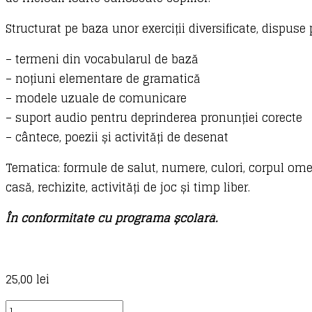
Structurat pe baza unor exerciții diversificate, dispuse 
– termeni din vocabularul de bază
– noțiuni elementare de gramatică
– modele uzuale de comunicare
– suport audio pentru deprinderea pronunției corecte
– cântece, poezii și activități de desenat
Tematica: formule de salut, numere, culori, corpul omen
casă, rechizite, activități de joc și timp liber.
În conformitate cu programa școlară.
25,00
lei
Cantitate