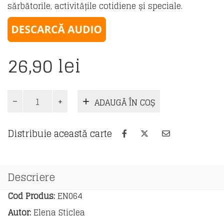
sărbătorile, activitățile cotidiene și speciale.
26,90
lei
Cantitate
ADAUGĂ ÎN COȘ
English
for
Kids.
Distribuie această carte
Caiet
de
lucru
pentru
Descriere
clasa
a
Cod Produs:
EN064
IV-
Autor:
Elena Sticlea
a