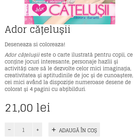
Ador cățelușii
Deseneaza si coloreaza!
Ador cățelușii
este o carte ilustrată pentru copii, ce
conține jocuri interesante, personaje hazlii și
activități care să le dezvolte celor mici imaginația,
creativitatea și aptitudinile de joc și de cunoaștere,
cei mici având la dispoziție numeroase desene de
colorat și 4 pagini cu abțibilduri.
21,00
lei
Cantitate
ADAUGĂ ÎN COȘ
Ador
cățelușii