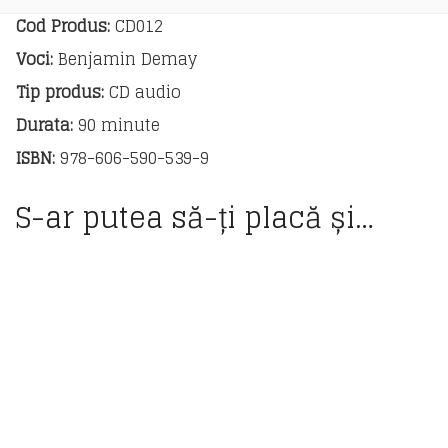
de
lucru
Cod Produs:
CD012
pentru
Voci:
Benjamin Demay
clasa
a
Tip produs:
CD audio
X-
Durata:
90 minute
a
ISBN:
978-606-590-539-9
S-ar putea să-ți placă și…