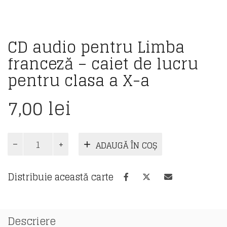
CD audio pentru Limba
franceză – caiet de lucru
pentru clasa a X-a
7,00
lei
Cantitate
ADAUGĂ ÎN COȘ
CD
audio
pentru
Distribuie această carte
Limba
franceză
–
caiet
Descriere