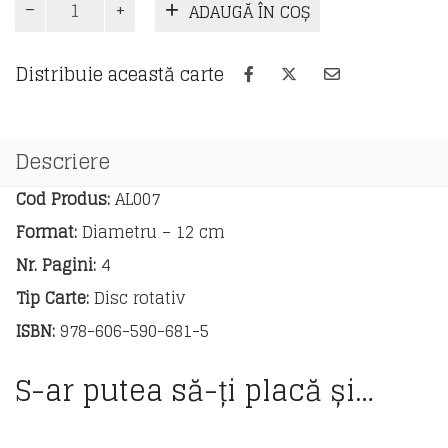
ADAUGĂ ÎN COȘ
Limba
italiană.
Verbul
Distribuie această carte
Descriere
Cod Produs:
AL007
Format:
Diametru – 12 cm
Nr. Pagini:
4
Tip Carte:
Disc rotativ
ISBN:
978-606-590-681-5
S-ar putea să-ți placă și…