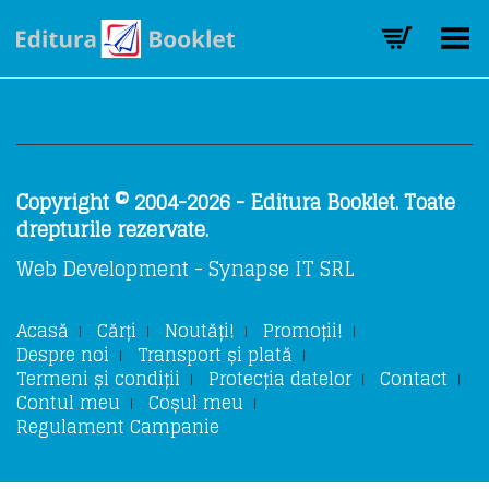
Toggle Menu
Copyright © 2004-2026 - Editura Booklet. Toate
drepturile rezervate.
Web Development - Synapse IT SRL
Acasă
Cărți
Noutăți!
Promoții!
Despre noi
Transport și plată
Termeni și condiții
Protecția datelor
Contact
Contul meu
Coșul meu
Regulament Campanie